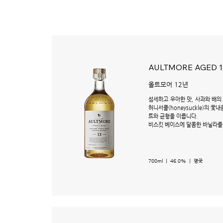
AULTMORE AGED 1
올트모어 12년
섬세하고 우아한 맛, 사과와 배의
허니서클(honeysuckle)의 꽃
트와 균형을 이룹니다.
비스킷 베이스에 달콤한 바닐라를
700ml ㅣ 46.0% ㅣ 영국