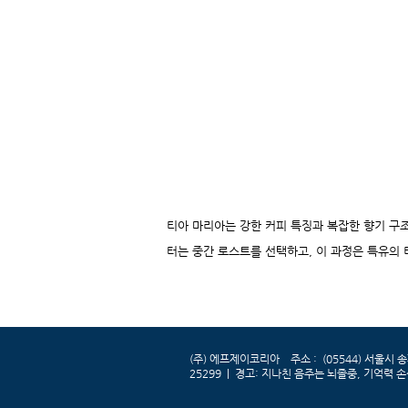
티아 마리아는 강한 커피 특징과 복잡한 향기 구조
터는 중간 로스트를 선택하고, 이 과정은 특유의
(주) 에프제이코리아 주소 : (05544) 서울시 송파구
25299 |
경고: 지나친 음주는 뇌졸중, 기억력 손